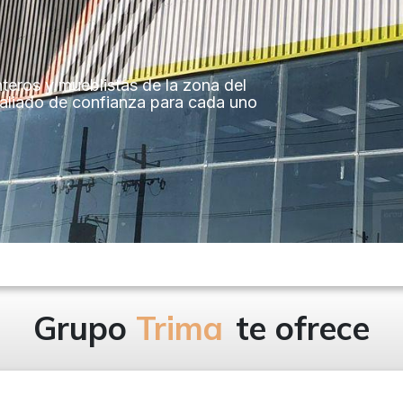
teros y mueblistas de la zona del
 aliado de confianza para cada uno
Grupo
Trima
te ofrece