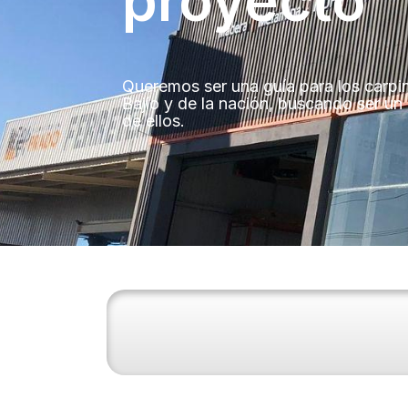
proyecto
Queremos ser una guía para los carpin
Bajío y de la nación, buscando ser un
de ellos.