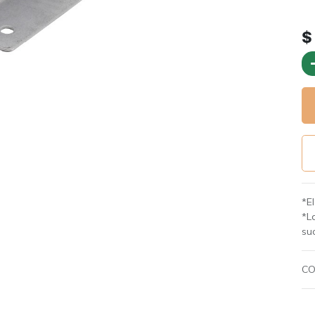
*E
*L
suc
CO
Té