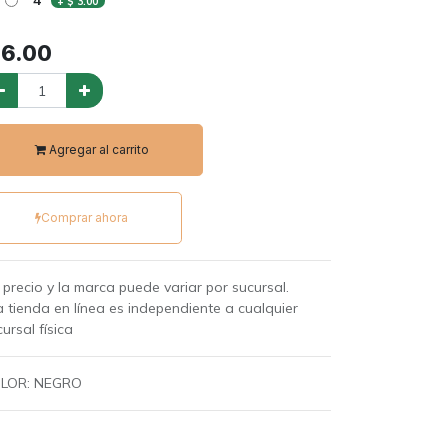
+
$
3.00
$
6.00
Agregar al carrito
Comprar ahora
l precio y la marca puede variar por sucursal.
a tienda en línea es independiente a cualquier
ursal física
LOR
:
NEGRO
rminos y condiciones