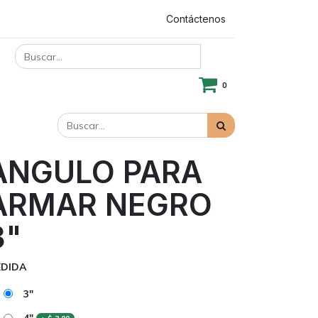
Registrar entrada
Contáctenos
0
ANGULO PARA
ARMAR NEGRO
3"
DIDA
3"
4"